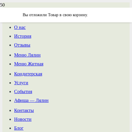
Вы отложили
Товар
в свою корзину.
О нас
История
Отзывы
Меню Лялин
Меню Житная
Кондитерская
Услуги
События
Афиша — Лялин
Контакты
Новости
Блог