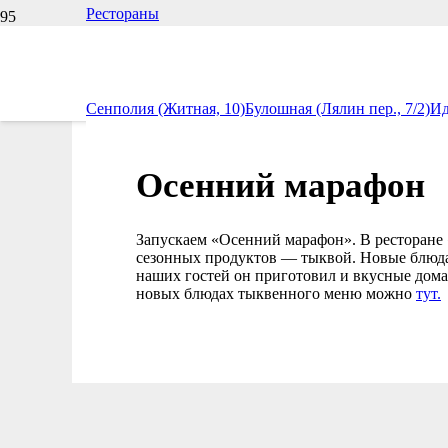
Рестораны
Сенполия (Житная, 10)
Булошная (Лялин пер., 7/2)
Ид
Осенний марафон
Запускаем «Осенний марафон». В ресторане 
сезонных продуктов — тыквой. Новые блюда
наших гостей он приготовил и вкусные дома
новых блюдах тыквенного меню можно
тут.