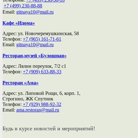
ㅤㅤㅤㅤㅤ
+7 (499) 230-88-88
Email:
gitnaya10@mail.ru
Кафе «Идома»
Адрес: ул. Новочеремушкинская, 58
Телефон:
+7 (965) 161-71-61
Email:
gitnaya10@mail.ru
Ресторан-музей «Булошная»
Адрес: Лялин переулок, 7/2 с1
Телефон:
+7 (909) 633-88-33
Ресторан «Ама»
Адрес: ул. Липовой Рощи, 6, корп. 1,
Строгино, ЖК Спутник
Телефон:
+7 (929) 988-92-32
Email:
ama.restoran@mail.ru
Будь в курсе новостей и мероприятий!