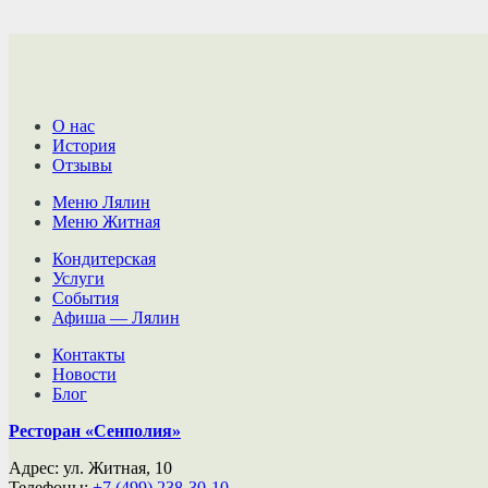
О нас
История
Отзывы
Меню Лялин
Меню Житная
Кондитерская
Услуги
События
Афиша — Лялин
Контакты
Новости
Блог
Ресторан «Сенполия»
Адрес: ул. Житная, 10
Телефоны:
+7 (499) 238-30-10