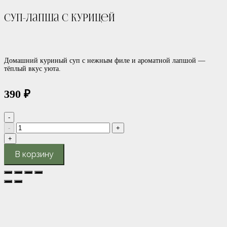
Суп-лапша с курицей
Домашний куриный суп с нежным филе и ароматной лапшой —
тёплый вкус уюта.
390
₽
Количество
-
товара
Суп-
+
лапша
с
В корзину
курицей