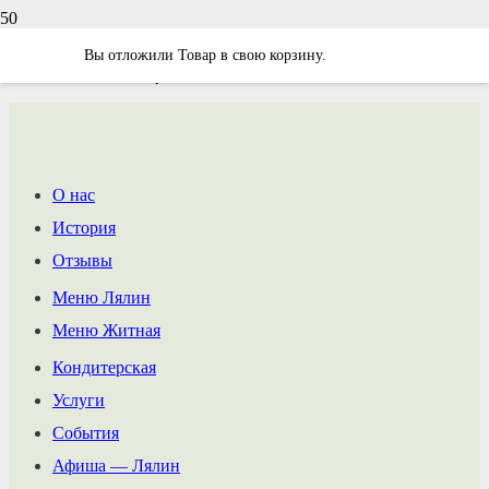
Атмосферный зал в бронзовых тонах
Вы отложили
Товар
в свою корзину.
с панорамными зеркалами и классическим освещением.
В зале плазменный экран.
О нас
История
Отзывы
Меню Лялин
Меню Житная
Кондитерская
Услуги
События
Афиша — Лялин