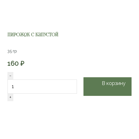
Пирожок с капустой
35 гр
160
₽
Количество
-
товара
В корзину
Пирожок
с
+
капустой