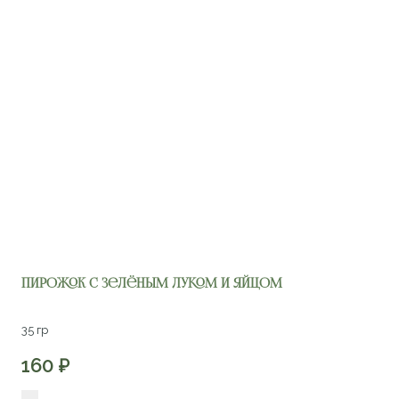
Пирожок с зелёным луком и яйцом
35 гр
160
₽
Количество