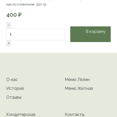
масло сливочное. 190 гр
400
₽
Количество
-
товара
В корзину
Хлебный
сет
+
О нас
Меню Лялин
История
Меню Житная
Отзывы
Кондитерская
Контакты